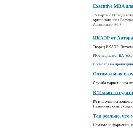
Executive MBA дл
15 марта 2007 года отк
организованная Госуд
Ассоциации РФР.
ИКАЭР от Автора
Творец ИКАЭР- Виталий
PR-специалист ВА "eXpo
Несмотря на прошедший 
Оптимальная стру
Служба маркетинига что
В Тольятти судят 
РА в г.Тольятти попало
Невинная схема ухода 
Так реально, что 
Немного информации, п