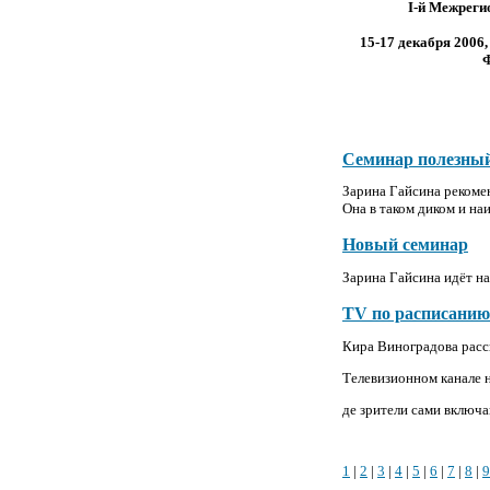
I
-й Межрег
15-17 декабря 2006,
Ф
Семинар полезный
Зарина Гайсина рекоме
Она в таком диком и наи
Новый семинар
Зарина Гайсина идёт на
TV по расписанию
Кира Виноградова расс
Телевизионном канале н
де зрители сами включ
1
|
2
|
3
|
4
|
5
|
6
|
7
|
8
|
9