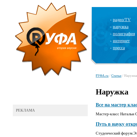
-
радио/TV
-
наружка
-
полиграфия
-
интернет
-
пресса
РУФА.ru
/
Статьи
/ Наружк
Наружка
Все на мастер кла
РЕКЛАМА
Мастер-класс Натальи 
Путь в науку откр
Студенческий форум.Эт