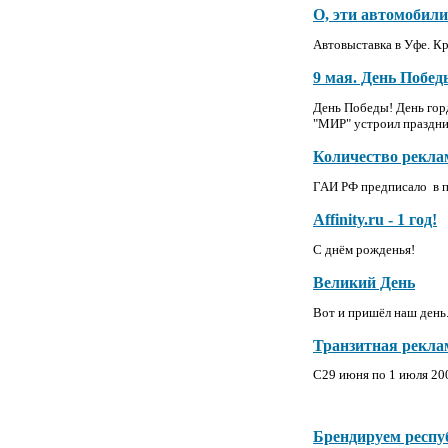
О, эти автомобили
Автовыставка в Уфе. Кр
9 мая. День Побе
День Победы! День горд
"МИР" устроил праздник
Количество рекла
ГАИ РФ предписало в 
Affinity.ru - 1 год!
С днём рожденья!
Великий День
Вот и пришёл наш день
Транзитная реклам
C
29 июня по 1 июля 200
Брендируем респ