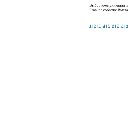
Выбор коммуникации п
Главное событие Выста
1
|
2
|
3
|
4
|
5
|
6
|
7
|
8
|
9