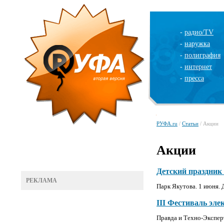
-
радио/TV
-
наружка
-
полиграфия
-
интернет
-
пресса
РУФА.ru
/
Статьи
/ Акции
Акции
Детский праздник 
РЕКЛАМА
Парк Якутова. 1 июня. 
III Фестиваль эл
Правда и Техно-Экспер