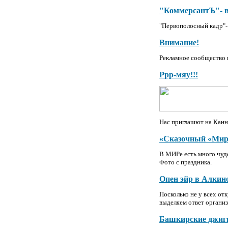
"КоммерсантЪ"- в
"Первополосный кадр"-
Внимание!
Рекламное сообщество 
Ррр-мяу!!!
Нас приглашют на Канн
«Сказочный «Мир
В МИРе есть много чуде
Фото с праздника.
Опен эйр в Алкин
Посколько не у всех от
выделяем ответ организ
Башкирские джиг