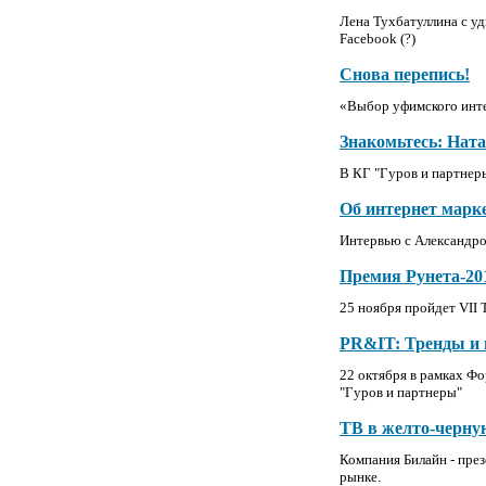
Лена Тухбатуллина с у
Facebook (?)
Снова перепись!
«Выбор уфимского инте
Знакомьтесь: Нат
В КГ "Гуров и партнер
Об интернет марк
Интервью с Александро
Премия Рунета-20
25 ноября пройдет VII
PR&IT: Тренды и
22 октября в рамках Фо
"Гуров и партнеры"
ТВ в желто-черну
Компания Билайн - пре
рынке.