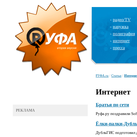
-
радио/TV
-
наружка
-
полиграфия
-
интернет
-
пресса
РУФА.ru
/
Статьи
/
Интерне
Интернет
Братья по сети
РЕКЛАМА
Руфа.ру поздравили Sof
Ёлки-палки-Дубл
ДубльГИС подготовил д