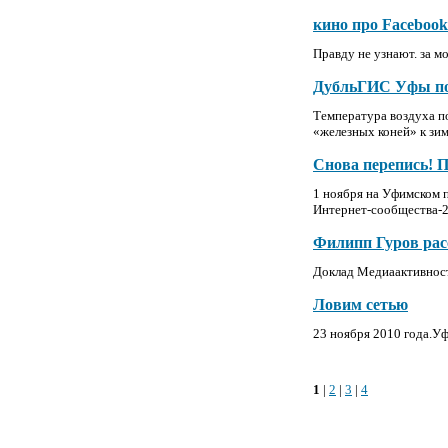
кино про Facebook
Правду не узнают. за м
ДубльГИС Уфы под
Температура воздуха по
«железных коней» к зим
Снова перепись! 
1 ноября на Уфимском 
Интернет-сообщества-
Филипп Гуров расс
Доклад Медиаактивность
Ловим сетью
23 ноября 2010 года.Уф
1
|
2
|
3
|
4