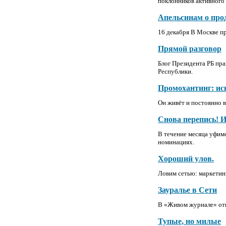
поклонников активного
Апельсинам о пр
16 декабря В Москве п
Прямой разговор
Блог Президента РБ пр
Республики.
Промохантинг: ис
Он живёт и постоянно в
Снова перепись! 
В течение месяца уфим
номинациях.
Хороший улов.
Ловим сетью: маркетинг
Зауралье в Сети
В «Живом журнале» отк
Тупые, но милые