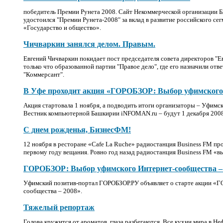
победитель Премии Рунета 2008. Сайт Некоммерческой организации Б
удостоился "Премии Рунета-2008" за вклад в развитие российского се
«Государство и общество».
Чичваркин занялся делом. Правым.
Евгений Чичваркин покидает пост председателя совета директоров "Е
только что образованной партии "Правое дело", где его назначили отв
"Коммерсант".
В Уфе проходит акция «ГОРОБЗОР: Выбор уфимского 
Акция стартовала 1 ноября, а подводить итоги организаторы – Уфим
Вестник компьютерной Башкирии iNFOMAN.ru – будут 1 декабря 2008
С днем рожденья, БизнесФМ!
12 ноября в ресторане «Cafe La Ruche» радиостанция Business FM пр
первому году вещания. Ровно год назад радиостанция Business FM «в
ГОРОБЗОР: Выбор уфимского Интернет-сообщества –
Уфимский позитив-портал ГОРОБЗОР.РУ объявляет о старте акции «
сообщества – 2008».
Тяжелый репортаж
Голова кружится от ароматов, глаза разбегаются. Все кухни мира в Нефт