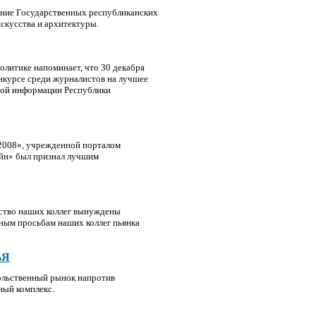
кание Государственных республиканских
скусства и архитектуры.
литике напоминает, что 30 декабря
онкурсе среди журналистов на лучшее
вой информации Республики
 2008», учрежденной порталом
айн» был признал лучшим
нство наших коллег вынуждены
нным просьбам наших коллег пьянка
ЬЯ
овольственный рынок напротив
ный комплекс.