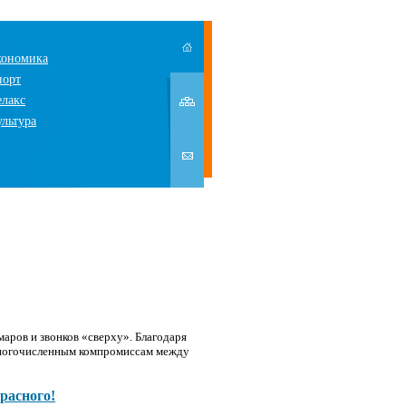
кономика
порт
елакс
ультура
аров и звонков «сверху». Благодаря
ногочисленным компромиссам между
расного!