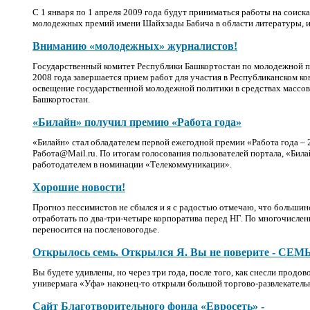
С 1 января по 1 апреля 2009 года будут приниматься работы на соис
молодежных премий имени Шайхзады Бабича в области литературы, и
Вниманию «молодежных» журналистов!
Государственный комитет Республики Башкортостан по молодежной по
2008 года завершается прием работ для участия в Республиканском к
освещение государственной молодежной политики в средствах массо
Башкортостан.
«Билайн» получил премию «Работа года»
«Билайн» стал обладателем первой ежегодной премии «Работа года –
Работа@Mail.ru. По итогам голосования пользователей портала, «Бил
работодателем в номинации «Телекоммуникации».
Хорошие новости!
Прогноз пессимистов не сбылся и я с радостью отмечаю, что больши
отработать по два-три-четыре корпоратива перед НГ. По многочисле
переносится на посленовогодье.
Открылось семь. Открылся Я. Вы не поверите - СЕМ
Вы будете удивлены, но через три года, после того, как снесли прод
универмага «Уфа» наконец-то открыли большой торгово-развлекатель
Сайт Благотворительного фонда «Евросеть» -