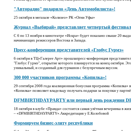
"Авторадио" подарило «День Автомобилиста»!
25 октября в мегазале «Колизео» РК «Огни Уфы»
Журнал «Выбирай» представляет четвертый фестивал
С 6 по 13 ноября в кинотеатре «Искра» будет показано свыше 20 вы
начинающих режиссеров Востока и Запада.
Пресс-конференция представителей «Глобус Гурмэ»
6 октября в ТЦ«Галерее Арт» прошлапресс-конференция представител
"Глобус Гурмэ", открытие которого планируется на конец октября. Эт
уникальный, и созданный для гурманов с безупречным вкусом.
300 000 участников программы «Копилка»!
29 сентября 2008 года коалиционная бонусная программа «Копилка» в
«Копилка» позволяет владельцу получать подарки за покупки у партн
DFMBIRTHDAYPARTY или первый день рождения DF
18 октября в клубе «Правда» состоится самая улётная вечеринка в жи
– «DFMBIRTHDAYPARTY».Аккредитация у Е.Колобовой
Формируем бизнес-элиту республики