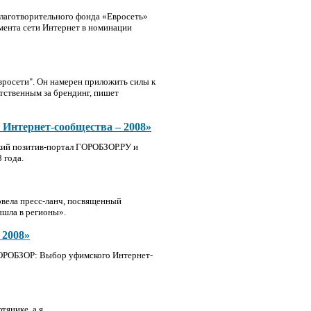
лаготворительного фонда «Евросеть»
гмента сети Интернет в номинации
вросети". Он намерен приложить силы к
етственным за брендинг, пишет
Интернет-сообщества – 2008»
ский позитив-портал ГОРОБЗОР.РУ и
 года.
овела пресс-ланч, посвященный
ышла в регионы».
 2008»
ГОРОБЗОР: Выбор уфимского Интернет-
янике, а я...