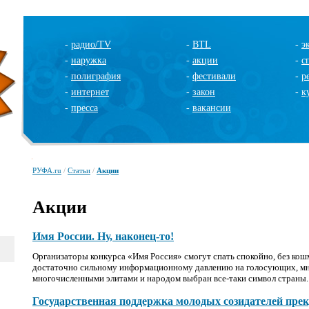
-
радио/TV
-
BTL
-
э
-
наружка
-
акции
-
с
-
полиграфия
-
фестивали
-
р
-
интернет
-
закон
-
к
-
пресса
-
вакансии
РУФА.ru
/
Статьи
/
Акции
Акции
Имя России. Ну, наконец-то!
Организаторы конкурса «Имя Россия» смогут спать спокойно, без кошм
достаточно сильному информационному давлению на голосующих, м
многочисленными элитами и народом выбран все-таки символ страны.
Государственная поддержка молодых созидателей прек