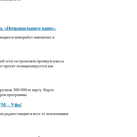
ь «Неправильного кино».
дающихся киноработ именитых и
ей сети гастрономов премиум класса
от проект позиционируется как
ручила 300 000-ю карту. Карта
ёров программы.
M – Уфа!
зни радиостанции и всех ее поклонников