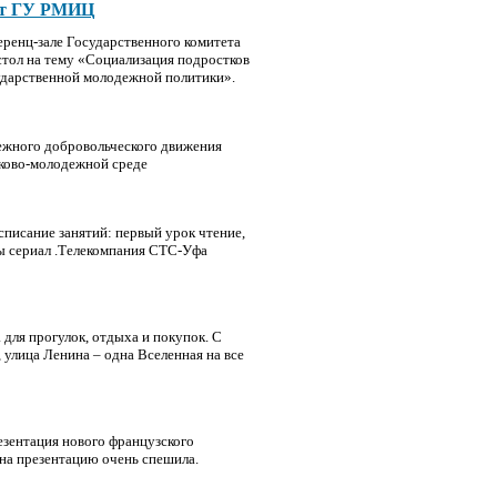
 от ГУ РМИЦ
еренц-зале Государственного комитета
тол на тему «Социализация подростков
ударственной молодежной политики».
ежного добровольческого движения
тково-молодежной среде
списание занятий: первый урок чтение,
мы сериал .Телекомпания СТС-Уфа
а для прогулок, отдыха и покупок. С
 улица Ленина – одна Вселенная на все
резентация нового французского
а презентацию очень спешила.