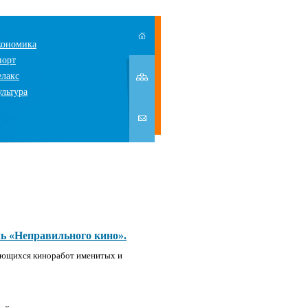
кономика
порт
елакс
ультура
ь «Неправильного кино».
дающихся киноработ именитых и