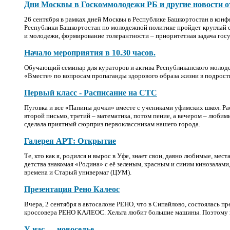
Дни Москвы в Госкоммолодежи РБ и другие новости
26 сентября в рамках дней Москвы в Республике Башкортостан в конф
Республики Башкортостан по молодежной политике пройдет круглый с
и молодежи, формирование толерантности – приоритетная задача гос
Начало мероприятия в 10.30 часов.
Обучающий семинар для кураторов и актива Республиканского молод
«Вместе» по вопросам пропаганды здорового образа жизни в подрос
Первый класс - Расписание на СТС
Пуговка и все «Папины дочки» вместе с учениками уфимских школ. Ра
второй письмо, третий – математика, потом пение, а вечером – люби
сделала приятный сюрприз первоклассникам нашего города.
Галерея АРТ: Открытие
Те, кто как я, родился и вырос в Уфе, знает свои, давно любимые, мест
детства знакомая «Родина» с её зеленым, красным и синим кинозалами,
времена и Старый универмаг (ЦУМ).
Презентация Рено Калеос
Вчера, 2 сентября в автосалоне РЕНО, что в Сипайлово, состоялась п
кроссовера РЕНО КАЛЕОС. Хельга любит большие машины. Поэтому н
У нас — новоселье