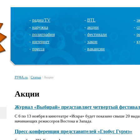
-
радио/TV
-
BTL
-
э
-
наружка
-
акции
-
с
-
полиграфия
-
фестивали
-
р
-
интернет
-
закон
-
к
-
пресса
-
вакансии
РУФА.ru
/
Статьи
/ Акции
Акции
Журнал «Выбирай» представляет четвертый фестивал
С 6 по 13 ноября в кинотеатре «Искра» будет показано свыше 20 вы
начинающих режиссеров Востока и Запада.
Пресс-конференция представителей «Глобус Гурмэ»