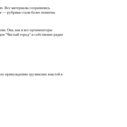
ло. Все материалы сохранились.
е — рубрики стали более понятны.
ва. Она, как и все организаторы
ов "Чистый город" и собственно радио
по принуждению грузинских властей к