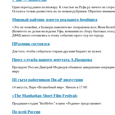
Один переезд равен полпожару. К счастью на Руфа.ру ничего не сгоре
Осталось только разместить их по новым рубрикам. Обратите внимани
Мирный райтинг, вместо реального бомбинга
«Это не помойки, а бункеры накопители» поправляла всех Женя Колобо
(Комитете по делам молодежи Уфы, компания по сбору бытовых отход
ДФМ) много готовились к этому событию пресс-тур по городу.
ПРаздник состоялся
Для того, чтобы собраться старым друзьям бюджет не нужен
Пресс-служба нашего депутата А.Назарова
Президент России Дмитрий Медведев объявило завершении операции 
миру
III съезд работников Пи-аР индустрии
14 августа, Парк «Волшебный мир». Начало в 17.00.
«The Manhattan Short Film Festival»
Продакшн-студия "
БеzНебес
" и кино «Родина» представляют.
По всей России