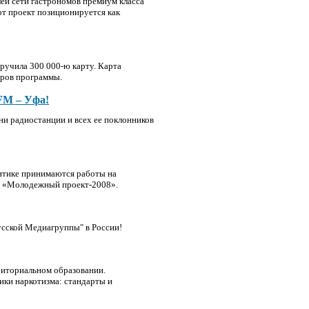
ей сети гастрономов премиум класса
от проект позиционируется как
ручила 300 000-ю карту. Карта
ёров программы.
M – Уфа!
зни радиостанции и всех ее поклонников
литике принимаются работы на
й «Молодежный проект-2008».
усской Медиагруппы" в России!
риториальном образовании.
ки наркотизма: стандарты и