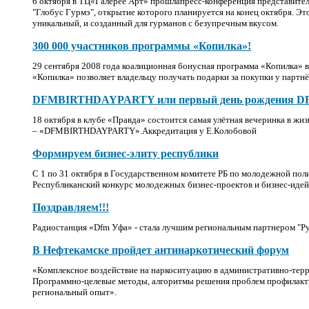
6 октября в ТЦ«Галерее Арт» прошлапресс-конференция представител
"Глобус Гурмэ", открытие которого планируется на конец октября. Эт
уникальный, и созданный для гурманов с безупречным вкусом.
300 000 участников программы «Копилка»!
29 сентября 2008 года коалиционная бонусная программа «Копилка» в
«Копилка» позволяет владельцу получать подарки за покупки у партн
DFMBIRTHDAYPARTY или первый день рождения DF
18 октября в клубе «Правда» состоится самая улётная вечеринка в жи
– «DFMBIRTHDAYPARTY».Аккредитация у Е.Колобовой
Формируем бизнес-элиту республики
С 1 по 31 октября в Государственном комитете РБ по молодежной по
Республиканский конкурс молодежных бизнес-проектов и бизнес-иде
Поздравляем!!!
Радиостанция «Dfm Уфа» - стала лучшим региональным партнером "Р
В Нефтекамске пройдет антинаркотический форум
«Комплексное воздействие на наркоситуацию в административно-тер
Программно-целевые методы, алгоритмы решения проблем профилакти
региональный опыт».