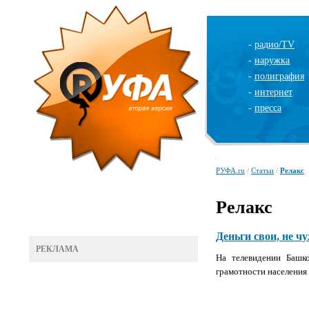
-
радио/TV
-
наружка
-
полиграфия
-
интернет
-
пресса
РУФА.ru
/
Статьи
/
Релакс
Релакс
Деньги свои, не чу
РЕКЛАМА
На телевидении Башк
грамотности населения