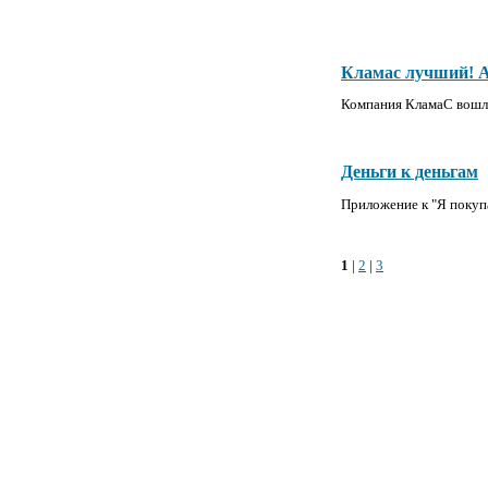
Кламас лучший! А
Компания КламаС вошла
Деньги к деньгам
Приложение к "Я покуп
1
|
2
|
3