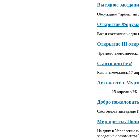
Выездное заседан
Обсуждаем "проект на с
Открытие Форум
Вот и состоялось одно
Открытие III отк
Третьего экономическо
С авто или без?
Как и намечалось,17 ап
Автопатти с Мурз
25 апреля в РК
Добро пожаловать
Состоялось заседание 
Мир прессы. Поли
На днях в Управление п
заседание оргкомитета