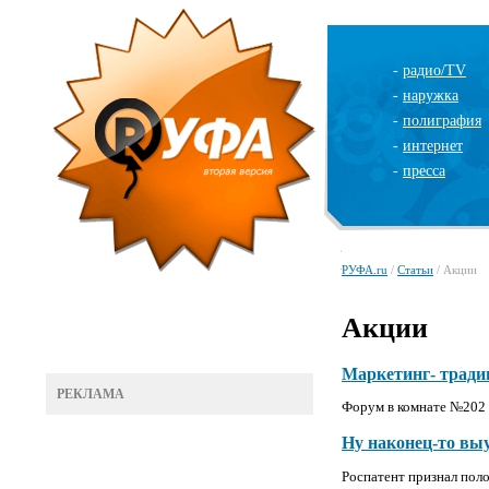
-
радио/TV
-
наружка
-
полиграфия
-
интернет
-
пресса
РУФА.ru
/
Статьи
/ Акции
Акции
Маркетинг- тради
РЕКЛАМА
Форум в комнате №202
Ну наконец-то вы
Роспатент признал пол