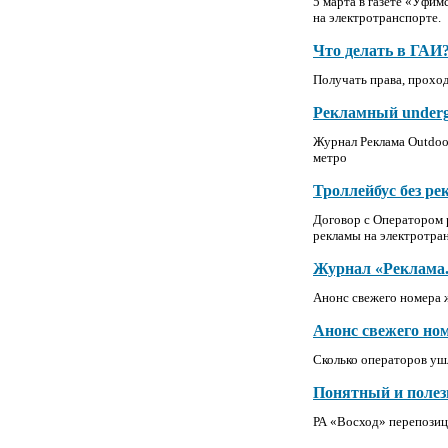
5 марта в газете «Уфим
на электротранспорте.
Что делать в ГАИ
Получать права, проход
Рекламный under
Журнал Реклама Outdoor
метро
Троллейбус без ре
Договор с Оператором 
рекламы на электротра
Журнал «Реклама. 
Анонс свежего номера 
Анонс свежего но
Сколько операторов уш
Понятный и полезн
РА «Восход» перепози