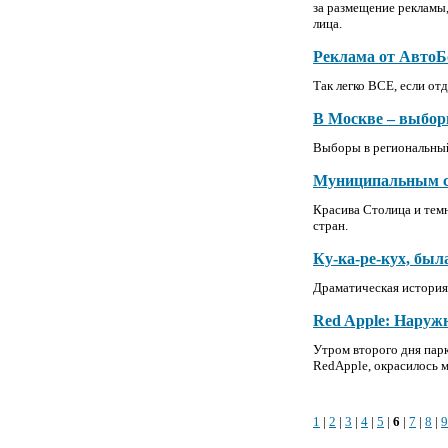
за размещение рекламы
лица.
Реклама от Авто
Так легко ВСЕ, если от
В Москве – выбор
Выборы в региональный
Муниципальным с
Красива Столица и тем
стран.
Ку-ка-ре-кух, был
Драматическая история
Red Apple: Наруж
Утром второго дня пар
RedApple, окрасилось 
1
|
2
|
3
|
4
|
5
|
6
|
7
|
8
|
9