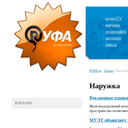
-
радио/TV
-
наружка
-
полиграфия
-
интернет
-
пресса
РУФА.ru
/
Статьи
/ Наружк
Наружка
Рекламные площад
РЕКЛАМА
Железнодорожный вокза
пространство позволяе
МУЭТ объявляет 