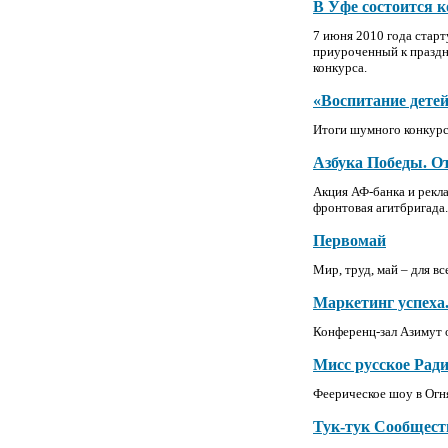
В Уфе состоится 
7 июня 2010 года стар
приуроченный к праздн
конкурса.
«Воспитание дете
Итоги шумного конкурс
Азбука Победы. О
Акция АФ-банка и рекл
фронтовая агитбригада.
Первомай
Мир, труд, май – для вс
Маркетинг успеха
Конференц-зал Азимут 
Мисс русское Ради
Феерическое шоу в Огн
Тук-тук Сообщест