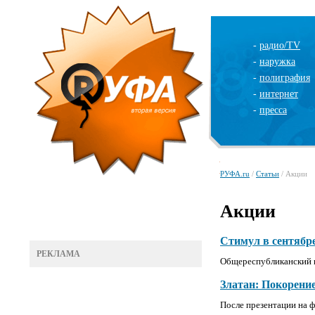
-
радио/TV
-
наружка
-
полиграфия
-
интернет
-
пресса
РУФА.ru
/
Статьи
/ Акции
Акции
Стимул в сентябр
РЕКЛАМА
Общереспубликанский 
Златан: Покорени
После презентации на ф