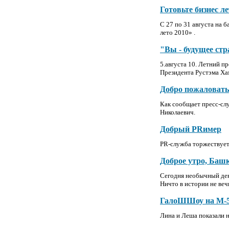
Готовьте бизнес ле
C 27 по 31 августа на
лето 2010» .
"Вы - будущее ст
5.августа 10. Летний 
Президента Рустэма Ха
Добро пожаловать
Как сообщает пресс-сл
Николаевич.
Добрый PRимер
PR-служба торжествует,
Доброе утро, Баш
Сегодня необычный день
Ничто в истории не веч
ГалоШШоу на М-5 
Лина и Леша показали 