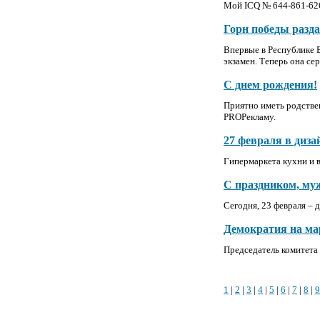
Мой ICQ № 644-861-626
Горн победы разда
Впервые в Республике 
экзамен. Теперь она с
С днем рождения!
Приятно иметь родствен
PROРекламу.
27 февраля в диза
Гипермаркета кухни и 
С праздником, му
Сегодня, 23 февраля – 
Демократия на м
Председатель комитета 
1
|
2
|
3
|
4
|
5
|
6
|
7
|
8
|
9