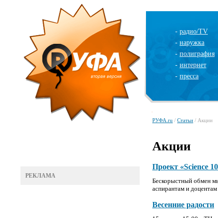
-
радио/TV
-
наружка
-
полиграфия
-
интернет
-
пресса
РУФА.ru
/
Статьи
/ Акции
Акции
Проект «Science 1
РЕКЛАМА
Бескорыстный обмен мы
аспирантам и доцентам
Весенние радости