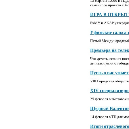
15 марта в 15:00 в ТЦ 
семейного проекта «Зво
ИГРА В ОТКРЫ
РАМУ и АКАР утвердили
Уфимские сальса-
Пятый Международный 
Премьера на те
Что делать, если от по
лечиться, если от обиды
Пусть о вас узнает
VIII Городская общес
XIV специализиро
25 февраля в выставо
Щедрый Валентин
14 февраля в ТЦ для м
Итоги отраслевог