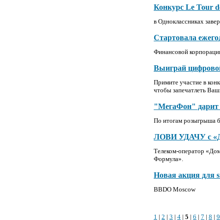
Конкурс Le Tour 
в Одноклассниках зав
Стартовала ежего
Финансовой корпораци
Выиграй цифровой
Примите участие в кон
чтобы запечатлеть Ва
"МегаФон" дарит 
По итогам розыгрыша б
ЛОВИ УДАЧУ с 
Телеком-оператор «Дом
Формула».
Новая акция для s
BBDO Moscow
1
|
2
|
3
|
4
|
5
|
6
|
7
|
8
|
9